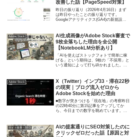
改善した話【PageSpeed対策】
昨日の振り返り（2026年4月16日）まず
は昨日やったことの振り返りです。
Googleアナリティクス(GA4)の新規設定
全12記事のパーマリンク一括修正サイド
バーのプロフィール・リンク等の整理
X(旧Twitter)への検証記事ポストと運用
AI生成画像がAdobe Stock審査で
Adobe Stock
当...
9枚全落ちした理由を全公開
【NotebookLM分析あり】
「AIを使えばストックフォトで簡単に稼
げる」という期待は、9枚の「不採用」と
いう通知によって打ち砕かれました。し
かし、ここで終わればただの失敗です。
なぜ落ちたのか、何が足りなかったの
か。提出した全写真・全タイトル・全キ
X（Twitter）インプ33・滞在22秒
Adobe Stock
ーワード、そしてそれに...
の現実｜ブログ流入ゼロから
Adobe Stockを始めた理由
■数字が突きつける「現在地」の考察昨日
の22時40分に第15記事をアップしてか
ら、今日までの数字を眺めています。正
直、目を逸らしたくなるような結果でし
た。昨日のポスト：33インプ（最高記録
の150から大幅下落）GA4（4/18-19）：
AIの提案通りにSEO対策したのに
サイト改善・SEO
新着...
クリックゼロだった話【原因と対