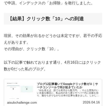
で申請。インデックスの「お掃除」を敢行しました。
【結果】クリック数「10」への到達
現状、その効果が出るかどうかは未定ですが、若干の手応
えがあります。
その理由が、クリック数「10」。
以下の記事で触れております通り、4月16日にはクリック
数が0だった私のブログ。
ブログ12記事書いてGoogleクリック数ゼロ｜サ
ーチコンソールで何が起きていたか
「AIを使えば、誰でも初月から数万円。」そんな景気のい
い言葉を横目に、私はAIの言う通りサーバー代に自腹を切
り、脳をちぎりながら12本の記事を書きました。しかし、
本日Search Console（サーチコンソール）を開いて突きつ
けられた現実...
2026.04.16
aisubchallenge.com