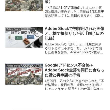
策】
【4/21追記】0PV問題解決しました！原
因は環境の競合でした！詳細は4月21日更
新の記事にて！1. 前日の振り返り（2026
年4月17日）昨日は、このブログを「戦え
る状態」にするための外科手術に時間を
費やしました。分析基盤の整備（20
Adobe Stockで初採用された画像
Adobe Stock
分）...
と、株で損切りした話【同じ日の
記録】
Adobe Stockの「許可」と、地味に刺さ
る却下まずは小さな一歩。リベンジで出
した画像を含め、Adobe Stockで2枚が採
用（許可）されました！自分の作ったも
のが世界的な市場に並ぶ。これは素直に
嬉しいですね。でも、同時に出した他の
Googleアドセンス不合格＋
Adobe Stock
画...
Adobe Stock全落ち同日に食らっ
た話と再申請の準備
4月29日、凪の夕方に突きつけられた「不
合格通知」祝日の夜。皆様いかがお過ご
しでしょうか？ 明日からの仕事に備え、
穏やかにPCを開いた私を待っていたの
は、AIたちからの無慈悲な「門前払い」
の嵐でした。Adobe Stock： 審査に出し
た9...