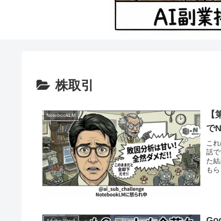
株取引
【
NotebookLM
でN
これ
話で
た結
もら
Go
Adobe Stock