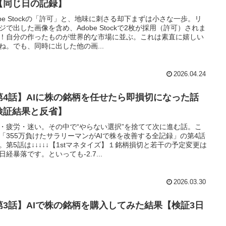
【同じ日の記録】
obe Stockの「許可」と、地味に刺さる却下まずは小さな一歩。リ
ジで出した画像を含め、Adobe Stockで2枚が採用（許可）されま
！自分の作ったものが世界的な市場に並ぶ。これは素直に嬉しい
ね。でも、同時に出した他の画...
2026.04.24
第4話】AIに株の銘柄を任せたら即損切になった話
検証結果と反省】
・疲労・迷い。その中で“やらない選択”を捨てて次に進む話。こ
「355万負けたサラリーマンがAIで株を改善する全記録」の第4話
。第5話は↓↓↓↓↓【1stマネタイズ】１銘柄損切と若干の予定変更は
日経暴落です。といっても-2.7...
2026.03.30
第3話】AIで株の銘柄を購入してみた結果【検証3日
】