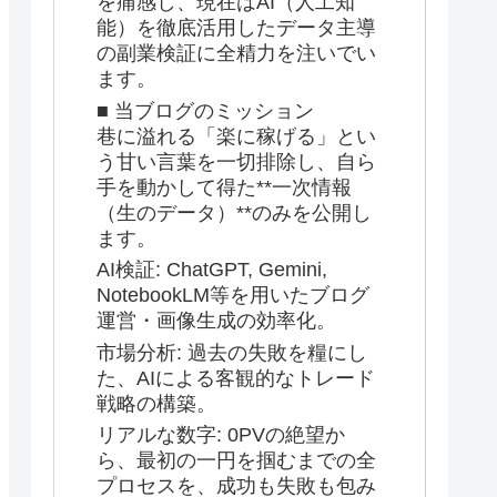
を痛感し、現在はAI（人工知
能）を徹底活用したデータ主導
の副業検証に全精力を注いでい
ます。
■ 当ブログのミッション
巷に溢れる「楽に稼げる」とい
う甘い言葉を一切排除し、自ら
手を動かして得た**一次情報
（生のデータ）**のみを公開し
ます。
AI検証: ChatGPT, Gemini,
NotebookLM等を用いたブログ
運営・画像生成の効率化。
市場分析: 過去の失敗を糧にし
た、AIによる客観的なトレード
戦略の構築。
リアルな数字: 0PVの絶望か
ら、最初の一円を掴むまでの全
プロセスを、成功も失敗も包み