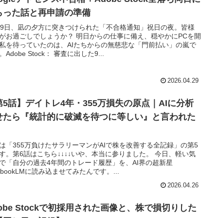
らった話と再申請の準備
29日、凪の夕方に突きつけられた「不合格通知」祝日の夜。皆様
がお過ごしでしょうか？ 明日からの仕事に備え、穏やかにPCを開
私を待っていたのは、AIたちからの無慈悲な「門前払い」の嵐で
Adobe Stock： 審査に出した9...
2026.04.29
第5話】デイトレ4年・355万損失の原点｜AIに分析
せたら『統計的に破滅を待つに等しい』と言われた
は「355万負けたサラリーマンがAIで株を改善する全記録」の第5
す。第6話はこちら↓↓↓↓いや、本当に参りました。 今日、軽い気
で「自分の過去4年間のトレード履歴」を、AI界の超新星
tebookLMに読み込ませてみたんです。...
2026.04.26
dobe Stockで初採用された画像と、株で損切りした