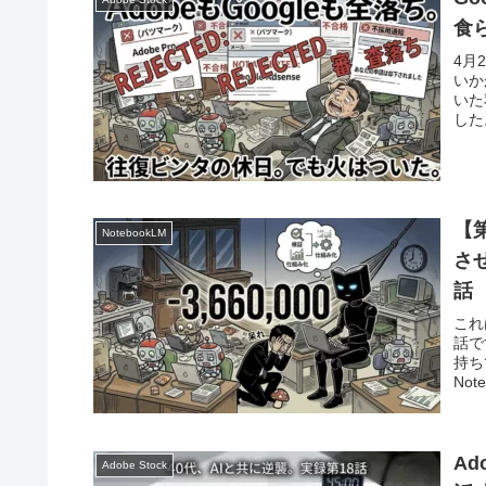
食
4月
いか
いた
した。
【
NotebookLM
さ
話
これ
話で
持ち
No
A
Adobe Stock