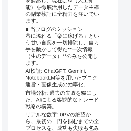
を痛感し、現在はAI（人工知
能）を徹底活用したデータ主導
の副業検証に全精力を注いでい
ます。
■ 当ブログのミッション
巷に溢れる「楽に稼げる」とい
う甘い言葉を一切排除し、自ら
手を動かして得た**一次情報
（生のデータ）**のみを公開し
ます。
AI検証: ChatGPT, Gemini,
NotebookLM等を用いたブログ
運営・画像生成の効率化。
市場分析: 過去の失敗を糧にし
た、AIによる客観的なトレード
戦略の構築。
リアルな数字: 0PVの絶望か
ら、最初の一円を掴むまでの全
プロセスを、成功も失敗も包み