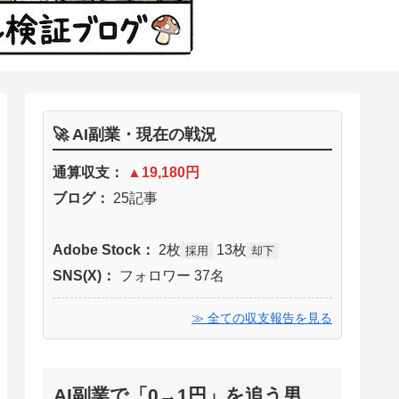
🚀 AI副業・現在の戦況
通算収支：
▲19,180円
ブログ：
25記事
Adobe Stock：
2枚
13枚
採用
却下
SNS(X)：
フォロワー 37名
≫ 全ての収支報告を見る
AI副業で「0→1円」を追う男