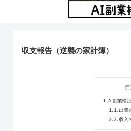
収支報告（逆襲の家計簿）
目
AI副業検
1. 出
2. 収