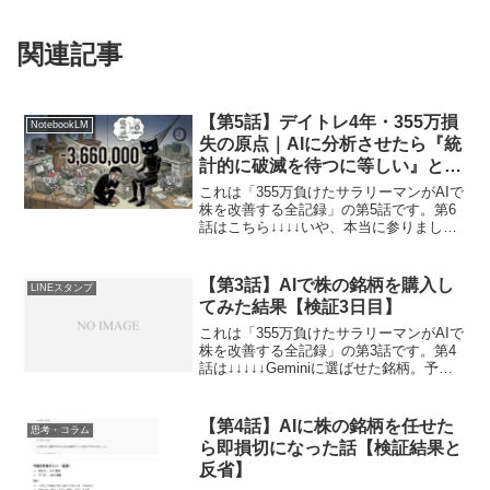
関連記事
【第5話】デイトレ4年・355万損
NotebookLM
失の原点｜AIに分析させたら『統
計的に破滅を待つに等しい』と言
われた話
これは「355万負けたサラリーマンがAIで
株を改善する全記録」の第5話です。第6
話はこちら↓↓↓↓いや、本当に参りまし
た。 今日、軽い気持ちで「自分の過去4
年間のトレード履歴」を、AI界の超新星
NotebookLMに読み込ませてみたんで
【第3話】AIで株の銘柄を購入し
LINEスタンプ
す。...
てみた結果【検証3日目】
これは「355万負けたサラリーマンがAIで
株を改善する全記録」の第3話です。第4
話は↓↓↓↓↓Geminiに選ばせた銘柄。予定
通り、寄りで購入しました。条件はシン
プル。「一ヵ月後に上がりそうな株」さ
らに損切ラインも事前に設定済み。あと
【第4話】AIに株の銘柄を任せた
思考・コラム
は持つ...
ら即損切になった話【検証結果と
反省】