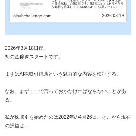
これは「355万負けたサラリーマンがAIで株を改善
する全記録」の第2話です。第3話は↓↓↓↓↓ありきたり
な銘柄を提案してくるChatGPT。結局ノートレに終
わった昨日。そして今日の日本株はというと…まぁ
ひどかったですね。一瞬寄り底の雰囲気を…
2026.03.19
aisubchallenge.com
2026年3月18日夜。
初の金稼ぎスタートです。
まずはAI株取引補助という魅力的な内容を検証する。
なお、まずここで言っておかなければならないことがあ
る。
私が株取引を始めたのは2022年の4月26日。そこから現在
の損益は…