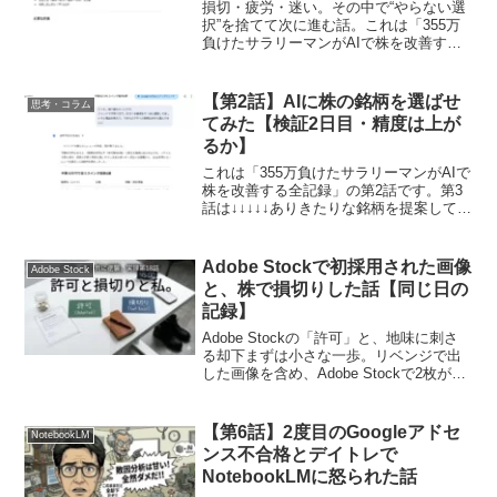
損切・疲労・迷い。その中で“やらない選
択”を捨てて次に進む話。これは「355万
負けたサラリーマンがAIで株を改善する
全記録」の第4話です。第5話は
↓↓↓↓↓【1stマネタイズ】１銘柄損切と若
干の予定変更はい。日経暴落です。とい
【第2話】AIに株の銘柄を選ばせ
思考・コラム
っても-2.7...
てみた【検証2日目・精度は上が
るか】
これは「355万負けたサラリーマンがAIで
株を改善する全記録」の第2話です。第3
話は↓↓↓↓↓ありきたりな銘柄を提案してく
るChatGPT。結局ノートレに終わった昨
日。そして今日の日本株はというと…ま
ぁひどかったですね。一瞬寄り底の雰囲
Adobe Stockで初採用された画像
Adobe Stock
気を...
と、株で損切りした話【同じ日の
記録】
Adobe Stockの「許可」と、地味に刺さ
る却下まずは小さな一歩。リベンジで出
した画像を含め、Adobe Stockで2枚が採
用（許可）されました！自分の作ったも
のが世界的な市場に並ぶ。これは素直に
嬉しいですね。でも、同時に出した他の
【第6話】2度目のGoogleアドセ
NotebookLM
画...
ンス不合格とデイトレで
NotebookLMに怒られた話